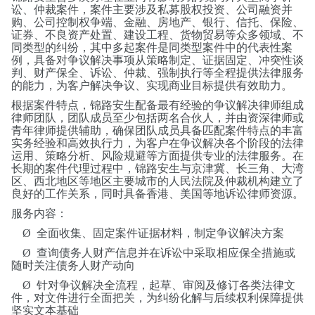
讼、仲裁案件，案件主要涉及私募股权投资、公司融资并
购、公司控制权争端、金融、房地产、银行、信托、保险、
证券、不良资产处置、建设工程、货物贸易等众多领域、不
同类型的纠纷，其中多起案件是同类型案件中的代表性案
例，具备对争议解决事项从策略制定、证据固定、冲突性谈
判、财产保全、诉讼、仲裁、强制执行等全程提供法律服务
的能力，为客户解决争议、实现商业目标提供有效助力。
根据案件特点，锦路安生配备最有经验的争议解决律师组成
律师团队，团队成员至少包括两名合伙人，并由资深律师或
青年律师提供辅助，确保团队成员具备匹配案件特点的丰富
实务经验和高效执行力，为客户在争议解决各个阶段的法律
运用、策略分析、风险规避等方面提供专业的法律服务。在
长期的案件代理过程中，锦路安生与京津冀、长三角、大湾
区、西北地区等地区主要城市的人民法院及仲裁机构建立了
良好的工作关系，同时具备香港、美国等地诉讼律师资源。
服务内容：
Ø
全面收集、固定案件证据材料，制定争议解决方案
Ø
查询债务人财产信息并在诉讼中采取相应保全措施或
随时关注债务人财产动向
Ø
针对争议解决全流程，起草、审阅及修订各类法律文
件，对文件进行全面把关，为纠纷化解与后续权利保障提供
坚实文本基础