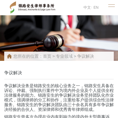
中文
EN
您所在的位置：
首页
>
专业领域
>
争议解决
争议解决
争议解决业务是锦路安生的核心业务之一，锦路安生具备在
诉讼、仲裁、强制执行案件中为境内外企业及个人提供全程
法律服务的能力。锦路安生的争议解决业务坚持团队化作业
模式，强调律师的分工和协作，注重给客户提供综合性法律
服务。锦路安生的争议解决团队由三十余名具有多年争议解
决经验的合伙人、资深律师和优秀青年律师组成。
锦路安生曾多次办理在业内有影响力的境内外大型商事诉