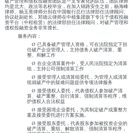
破产管理和债权投融资团队是一支专家化的队伍，团队律师
均是北大、政法等名校毕业，在加入锦路安生之前，杨海峰
律师、杨玉熹律师分别在中国银行总行法律部任法律顾问、
协议处副处长，郑德云律师在中植集团旗下专注于债权投融
资平台（中程租赁）的法律部担任法律顾问，对破产管理和
债权投融资业务非常擅长。
服务内容：
Ø
已具备破产管理人资格，可在法院指定下担
任破产企业管理人，主持债务人破产清算、重
整、和解工作
Ø
在企业清算案件中，受人民法院指定为清算
组，主持公司强制清算工作
Ø
接受管理人或清算组委托，为管理人或清算
组就破产中的疑难问题提供专项法律服务
Ø
接受债权人委托，代表债权人参加破产清
算、破产重整、自行清算、强制清算等程序，维
护债权人合法权益
Ø
接受困境企业委托，为其制定破产或重整方
案及接受委托进行方案实施。
Ø
接受股东委托，代表股东参加被投资企业的
破产清算、重组、解散清算、强制清算等程序，