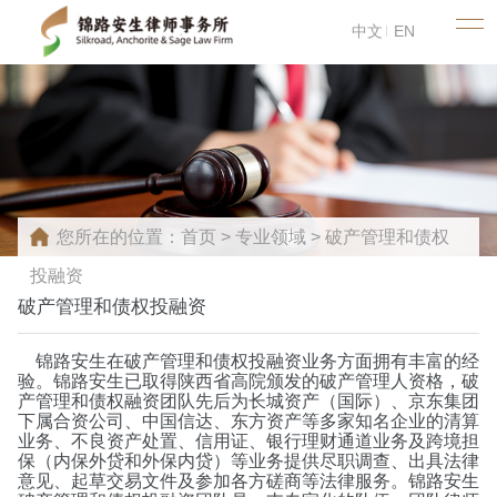
中文
EN
您所在的位置：
首页
>
专业领域
>
破产管理和债权
投融资
破产管理和债权投融资
锦路安生在破产管理和债权投融资业务方面拥有丰富的经
验。锦路安生已取得陕西省高院颁发的破产管理人资格，破
产管理和债权融资团队先后为长城资产（国际）、京东集团
下属合资公司、中国信达、东方资产等多家知名企业的清算
业务、不良资产处置、信用证、银行理财通道业务及跨境担
保（内保外贷和外保内贷）等业务提供尽职调查、出具法律
意见、起草交易文件及参加各方磋商等法律服务。锦路安生