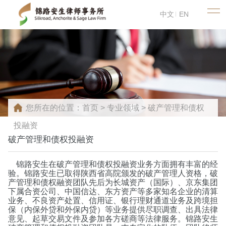
中文
EN
您所在的位置：
首页
>
专业领域
>
破产管理和债权
投融资
破产管理和债权投融资
锦路安生在破产管理和债权投融资业务方面拥有丰富的经
验。锦路安生已取得陕西省高院颁发的破产管理人资格，破
产管理和债权融资团队先后为长城资产（国际）、京东集团
下属合资公司、中国信达、东方资产等多家知名企业的清算
业务、不良资产处置、信用证、银行理财通道业务及跨境担
保（内保外贷和外保内贷）等业务提供尽职调查、出具法律
意见、起草交易文件及参加各方磋商等法律服务。锦路安生