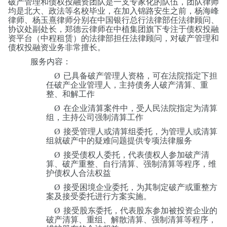
破产管理和债权投融资团队是一支专家化的队伍，团队律师
均是北大、政法等名校毕业，在加入锦路安生之前，杨海峰
律师、杨玉熹律师分别在中国银行总行法律部任法律顾问、
协议处副处长，郑德云律师在中植集团旗下专注于债权投融
资平台（中程租赁）的法律部担任法律顾问，对破产管理和
债权投融资业务非常擅长。
服务内容：
Ø
已具备破产管理人资格，可在法院指定下担
任破产企业管理人，主持债务人破产清算、重
整、和解工作
Ø
在企业清算案件中，受人民法院指定为清算
组，主持公司强制清算工作
Ø
接受管理人或清算组委托，为管理人或清算
组就破产中的疑难问题提供专项法律服务
Ø
接受债权人委托，代表债权人参加破产清
算、破产重整、自行清算、强制清算等程序，维
护债权人合法权益
Ø
接受困境企业委托，为其制定破产或重整方
案及接受委托进行方案实施。
Ø
接受股东委托，代表股东参加被投资企业的
破产清算、重组、解散清算、强制清算等程序，